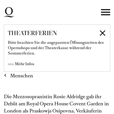
Zur Hauptnavigation springen
Zum Hauptinhalt springen
Zum Footer springen
THEATERFERIEN
ROSIE ALDRIDGE
Bitte beachten Sie die angepassten Öffnungszeiten des
Opernshops und der Theaterkasse während der
Sommerferien.
>>> Mehr Infos
Menschen
Die Mezzosopranistin Rosie Aldridge gab ihr
Debüt am Royal Opera House Covent Garden in
London als Praskowja Osipovna, Verkäuferin