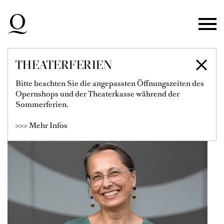
Zur Hauptnavigation springen
Zum Hauptinhalt springen
Zum Footer springen
THEATERFERIEN
SABINE CHAUMET
Bitte beachten Sie die angepassten Öffnungszeiten des
Opernshops und der Theaterkasse während der
Sekretariat Ballett am Rhein
Sommerferien.
>>> Mehr Infos