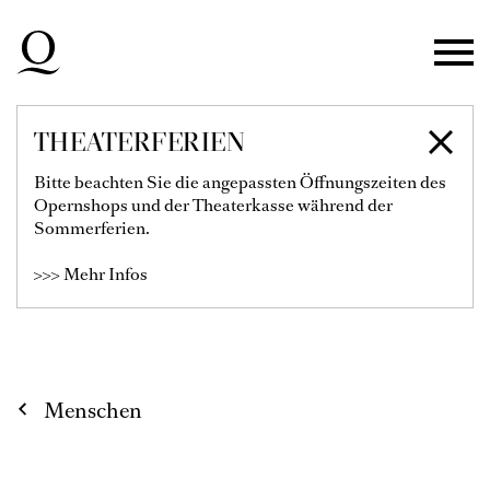
Zur Hauptnavigation springen
Zum Hauptinhalt springen
Zum Footer springen
THEATERFERIEN
SANDRA MICHAELA
Bitte beachten Sie die angepassten Öffnungszeiten des
Opernshops und der Theaterkasse während der
DIEHL
Sommerferien.
>>> Mehr Infos
1. Sopran
Menschen