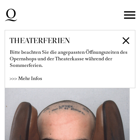
Zur Hauptnavigation springen
Zum Hauptinhalt springen
Zum Footer springen
THEATERFERIEN
SHALVA NIKVASHVILI
Bitte beachten Sie die angepassten Öffnungszeiten des
Opernshops und der Theaterkasse während der
Sommerferien.
>>> Mehr Infos