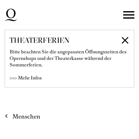
Zur Hauptnavigation springen
Zum Hauptinhalt springen
Zum Footer springen
THEATERFERIEN
SIMONE
Bitte beachten Sie die angepassten Öffnungszeiten des
Opernshops und der Theaterkasse während der
KLOSTERMANN
Sommerferien.
>>> Mehr Infos
1. Sopran
Menschen