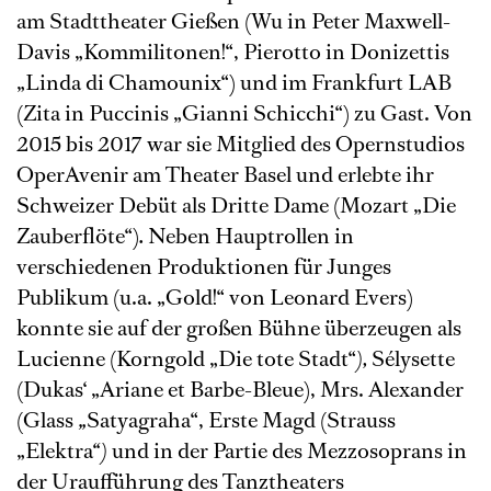
am Stadttheater Gießen (Wu in Peter Maxwell-
Davis „Kommilitonen!“, Pierotto in Donizettis
„Linda di Chamounix“) und im Frankfurt LAB
(Zita in Puccinis „Gianni Schicchi“) zu Gast. Von
2015 bis 2017 war sie Mitglied des Opernstudios
OperAvenir am Theater Basel und erlebte ihr
Schweizer Debüt als Dritte Dame (Mozart „Die
Zauberﬂöte“)
.
Neben Hauptrollen in
verschiedenen Produktionen für Junges
Publikum (u.a. „Gold!“ von Leonard Evers)
konnte sie auf der großen Bühne überzeugen als
Lucienne (Korngold „Die tote Stadt“
)
,
Sélysette
(Dukas‘ „Ariane et Barbe-Bleue), Mrs. Alexander
(Glass
„
Satyagraha“, Erste Magd (Strauss
„Elektra
“)
und in der Partie des Mezzosoprans in
der Uraufführung des Tanztheaters