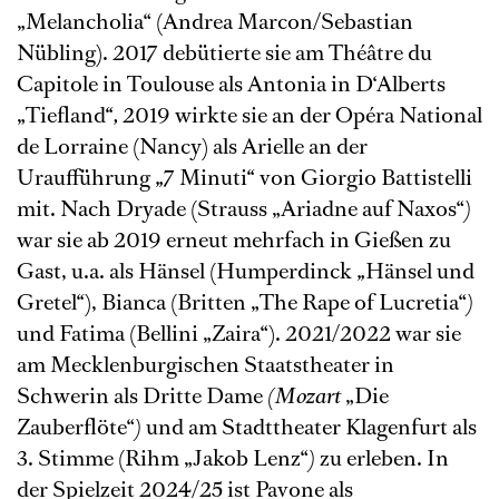
„Melancholia“ (Andrea Marcon/Sebastian
Nübling). 2017 debütierte sie am Théâtre du
Capitole in Toulouse als Antonia in D‘Alberts
„Tieﬂand
“
,
2019 wirkte sie an der Opéra National
de Lorraine (Nancy) als Arielle an der
Uraufführung
„
7 Minuti
“
von Giorgio Battistelli
mit. Nach Dryade (Strauss „Ariadne auf Naxos“
)
war sie ab 2019 erneut mehrfach in Gießen zu
Gast, u.a. als Hänsel (Humperdinck
„
Hänsel und
Gretel
“
), Bianca (Britten „The Rape of Lucretia“
)
und Fatima (Bellini „Zaira“). 2021/2022 war sie
am Mecklenburgischen Staatstheater in
Schwerin als Dritte Dame
(Mozart
„Die
Zauberflöte“
)
und am Stadttheater Klagenfurt als
3. Stimme (Rihm „Jakob Lenz“
)
zu erleben. In
der Spielzeit 2024/25 ist Pavone als