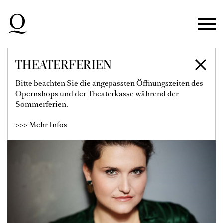
Zur Hauptnavigation springen
Zum Hauptinhalt springen
Zum Footer springen
THEATERFERIEN
SOFIA PAVONE
Bitte beachten Sie die angepassten Öffnungszeiten des
Opernshops und der Theaterkasse während der
Sommerferien.
>>> Mehr Infos