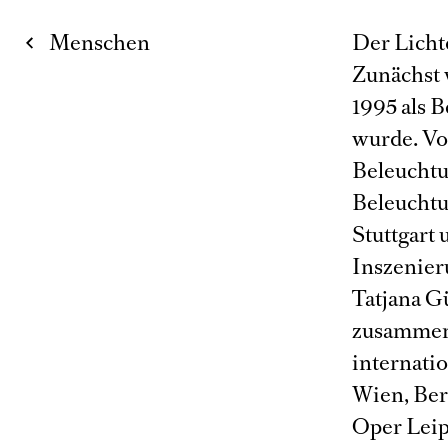
Menschen
Der Licht
Zunächst w
1995 als 
wurde. Vo
Beleuchtu
Beleuchtu
Stuttgart 
Inszenier
Tatjana G
zusammen.
internati
Wien, Be
Oper Leip