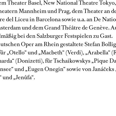
dem Theater Basel, New National Theatre Tokyo
heatern Mannheim und Prag, dem Theater an d
re del Liceu in Barcelona sowie u.a. an De Nati
sterdam und dem Grand Théâtre de Genève. 
elmäßig bei den Salzburger Festspielen zu Gast.
utschen Oper am Rhein gestaltete Stefan Bollig
für „Otello“ und „Macbeth“ (Verdi), „Arabella“ (R
uarda“ (Donizetti), für Tschaikowskys „Pique D
see“ und „Eugen Onegin“ sowie von Janáčeks 
 und „Jenůfa“.