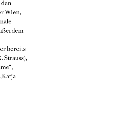
, den
er Wien,
onale
Außerdem
er bereits
. Strauss),
ame“,
„Katja