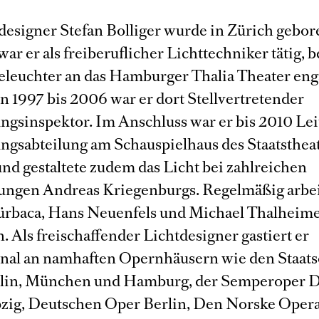
designer Stefan Bolliger wurde in Zürich gebor
ar er als freiberuflicher Lichttechniker tätig, b
Beleuchter an das Hamburger Thalia Theater eng
n 1997 bis 2006 war er dort Stellvertretender
ngsinspektor. Im Anschluss war er bis 2010 Lei
ngsabteilung am Schauspielhaus des Staatsthea
und gestaltete zudem das Licht bei zahlreichen
ungen Andreas Kriegenburgs. Regelmäßig arbeit
ürbaca, Hans Neuenfels und Michael Thalheim
 Als freischaffender Lichtdesigner gastiert er
onal an namhaften Opernhäusern wie den Staats
rlin, München und Hamburg, der Semperoper D
zig, Deutschen Oper Berlin, Den Norske Opera