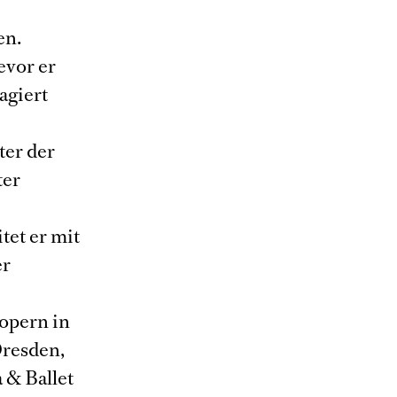
en.
evor er
agiert
ter der
ter
et er mit
er
opern in
resden,
 & Ballet