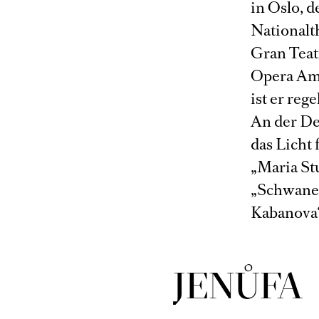
in Oslo, 
Nationalt
Gran Teat
Opera Am
ist er reg
An der De
das Licht 
„Maria St
„Schwanen
Kabanova“
JENŮFA