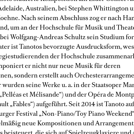
Adelaide, Australien, bei Stephen Whittington 
ehne. Nach seinem Abschluss zog er nach Ha
nd, um an der Hochschule für Musik und Theat
ei Wolfgang-Andreas Schultz sein Studium for
ter ist Tanotos bevorzugte Ausdrucksform, wesh
egiestudierenden der Hochschule zusammenarb
poniert er nicht nur neue Musik für deren
nen, sondern erstellt auch Orchesterarrangeme
 wurden seine Werke u. a. in der Staatsoper M
„Pelléas et Mélisande“) und der Opéra de Montp
ult „Fables“) aufgeführt. Seit 2014 ist Tanoto 
ger Festival „Non-Piano/Toy Piano Weekend“ b
elmäßig neue Kompositionen und Arrangements
 beisteuert, die sich auf Spielzeugklaviere und