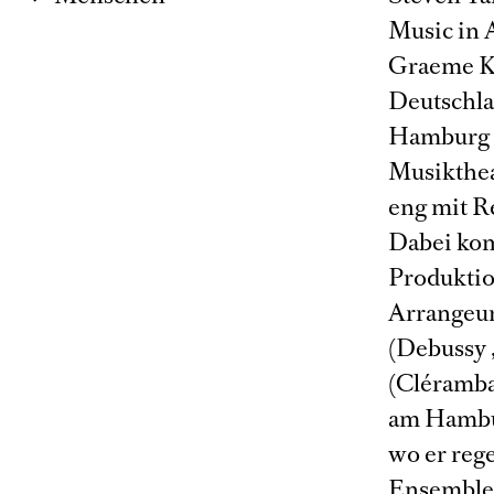
Music in 
Graeme Ko
Deutschla
Hamburg b
Musikthea
eng mit R
Dabei kom
Produktio
Arrangeur
(Debussy 
(Cléramba
am Hambur
wo er reg
Ensembles