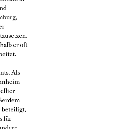
und
mburg,
er
tzusetzen.
alb er oft
eitet.
nts. Als
annheim
ellier
außerdem
eteiligt,
 für
 andere