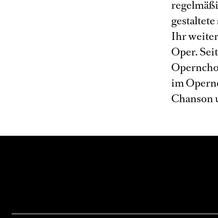
regelmäßi
gestaltete
Ihr weiter
Oper. Sei
Opernchor
im Opernch
Chanson u