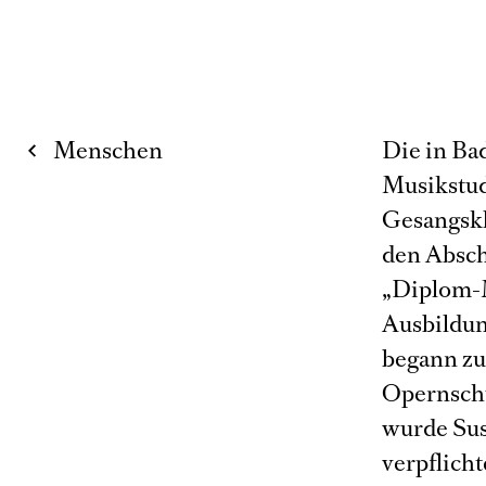
Menschen
Die in Ba
Musikstu
Gesangskl
den Absch
„Diplom-M
Ausbildun
begann zu
Opernschu
wurde Su
verpflich