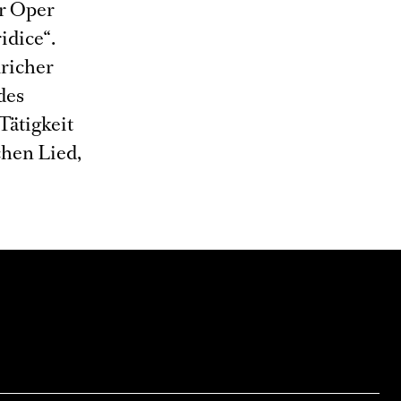
er Oper
idice“.
üricher
des
Tätigkeit
chen Lied,