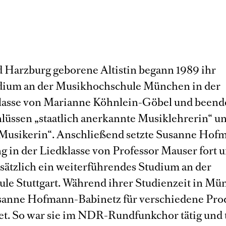
d Harzburg geborene Altistin begann 1989 ihr
dium an der Musikhochschule München in der
asse von Marianne Köhnlein-Göbel und beende
lüssen „staatlich anerkannte Musiklehrerin“ u
usikerin“. Anschließend setzte Susanne Hofm
g in der Liedklasse von Professor Mauser fort 
sätzlich ein weiterführendes Studium an der
le Stuttgart. Während ihrer Studienzeit in M
sanne Hofmann-Babinetz für verschiedene Pro
tet. So war sie im NDR-Rundfunkchor tätig und 