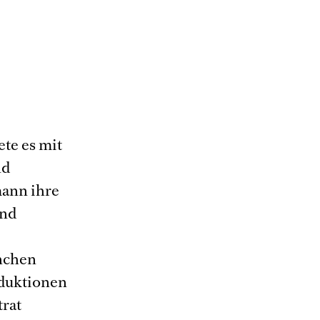
te es mit
nd
ann ihre
und
ünchen
duktionen
trat