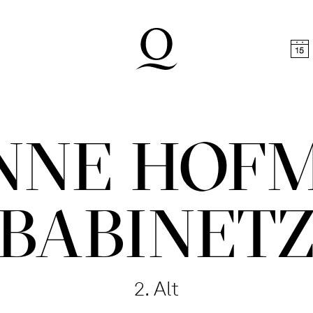
halt springen
Zum Footer springen
NNE HOF
BABINET
2. Alt