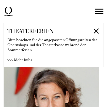
Zur Hauptnavigation springen
Zum Hauptinhalt springen
Zum Footer springen
THEATERFERIEN
TATJANA GÜRBACA
Bitte beachten Sie die angepassten Öffnungszeiten des
Opernshops und der Theaterkasse während der
Regie
Sommerferien.
>>> Mehr Infos