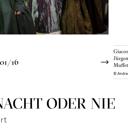
Giacom
Jürgen
01/16
Muffet
© Andre
NACHT ODER NIE
rt