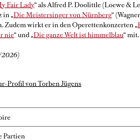
y Fair Lady
“ als Alfred P. Doolittle (Loewe & L
 in „
Die Meistersinger von Nürnberg
“ (Wagner
n. Zudem wirkt er in den Operettenkonzerten „
r nie
“ und „
Die ganze Welt ist himmelblau
“ mit.
/2026)
r-Profil von Torben Jügens
oire
 Partien