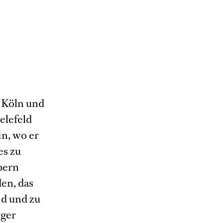
 Köln und
elefeld
n, wo er
es zu
pern
en, das
id und zu
rger