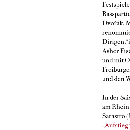
Festspiele
Bassparti
Dvořák, M
renommier
Dirigent*
Asher Fis
und mit O
Freiburge
und den W
In der Sa
am Rhein 
Sarastro (
„
Aufstieg