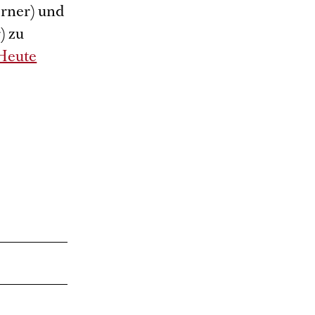
erner) und
) zu
Heute