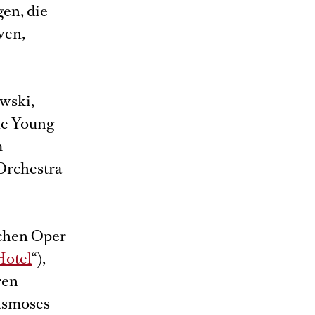
gen, die
ven,
wski,
ne Young
m
Orchestra
schen Oper
Hotel
“),
ren
itsmoses