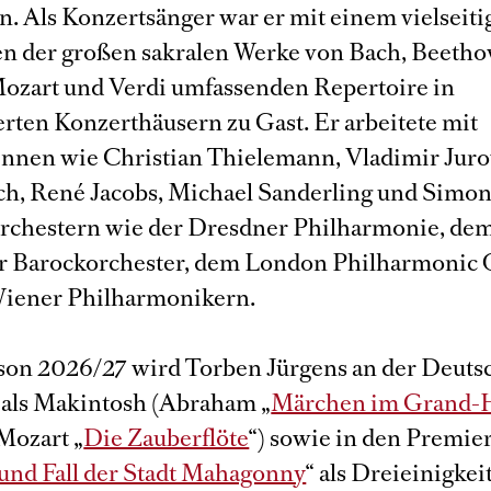
n. Als Konzertsänger war er mit einem vielseiti
en der großen sakralen Werke von Bach, Beetho
ozart und Verdi umfassenden Repertoire in
ten Konzerthäusern zu Gast. Er arbeitete mit
innen wie Christian Thielemann, Vladimir Juro
ch, René Jacobs, Michael Sanderling und Simo
rchestern wie der Dresdner Philharmonie, de
r Barockorchester, dem London Philharmonic 
iener Philharmonikern.
ison 2026/27 wird Torben Jürgens an der Deut
als Makintosh (Abraham „
Märchen im Grand-
Mozart „
Die Zauberflöte
“) sowie in den Premie
 und Fall der Stadt Mahagonny
“ als Dreieinigke