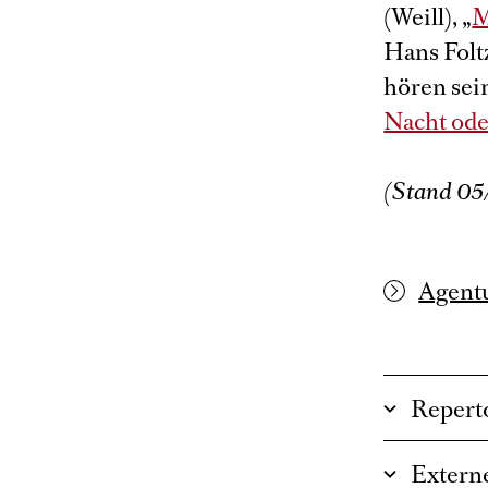
(Weill), „
M
Hans Foltz
hören sei
Nacht ode
(Stand 05
Agentu
Repert
Externe