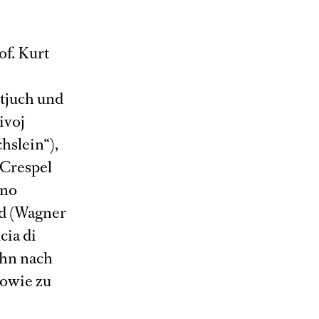
of. Kurt
itjuch und
ivoj
hslein“),
 Crespel
ano
nd (Wagner
cia di
ihn nach
owie zu