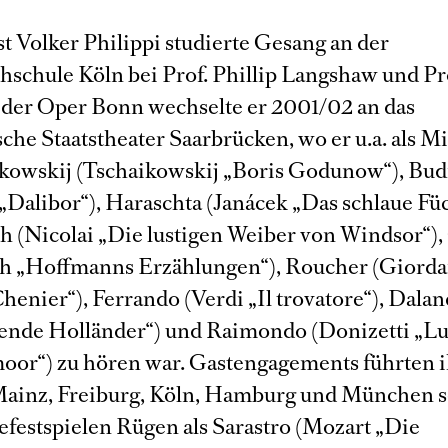
t Volker Philippi studierte Gesang an der
schule Köln bei Prof. Phillip Langshaw und Pr
 der Oper Bonn wechselte er 2001/02 an das
che Staatstheater Saarbrücken, wo er u.a. als M
kowskij (Tschaikowskij „Boris Godunow“), Bud
„Dalibor“), Haraschta (Janácek „Das schlaue Füc
h (Nicolai „Die lustigen Weiber von Windsor“),
h „Hoffmanns Erzählungen“), Roucher (Giord
henier“), Ferrando (Verdi „Il trovatore“), Dala
gende Holländer“) und Raimondo (Donizetti „Lu
r“) zu hören war. Gastengagements führten 
ainz, Freiburg, Köln, Hamburg und München s
efestspielen Rügen als Sarastro (Mozart „Die