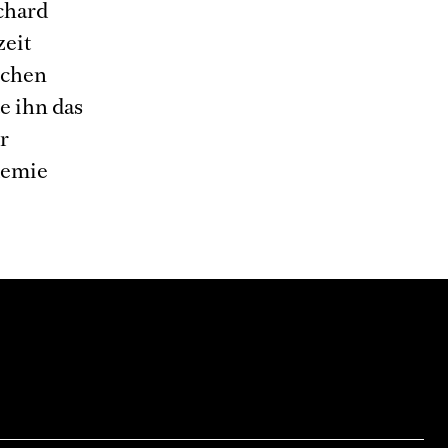
chard
zeit
schen
e ihn das
r
demie