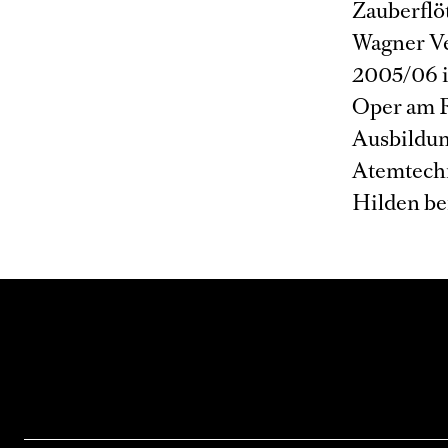
Zauberflö
Wagner Ve
2005/06 i
Oper am R
Ausbildun
Atemtechn
Hilden be