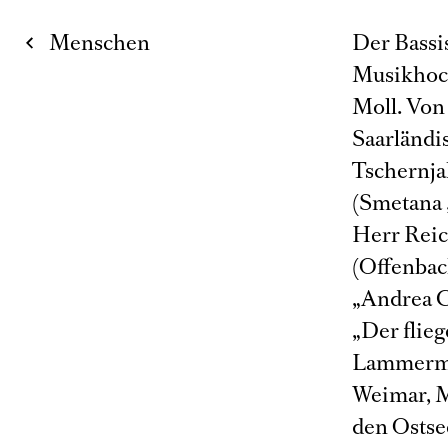
Menschen
Der Bassis
Musikhoch
Moll. Von
Saarländis
Tschernja
(Smetana 
Herr Reic
(Offenbac
„Andrea C
„Der flie
Lammermoo
Weimar, M
den Ostse