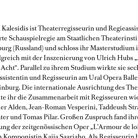
 Kalesidis ist Theaterregisseurin und Regieassi
rte Schauspielregie am Staatlichen Theaterinsti
burg (Russland) und schloss ihr Masterstudium 
lgreich mit der Inszenierung von Ulrich Hubs 
Acht“. Parallel zu ihrem Studium wirkte sie sec
assistentin und Regisseurin am Ural Opera Balle
rinburg. Die internationale Ausrichtung des The
te ihr die Zusammenarbeit mit Regisseuren wi
er Alden, Jean-Roman Vesperini, Taddeush Str
ater und Tomas Pilar. Großen Zuspruch fand ihr
ung der zeitgenössischen Oper „L’Armour de lo
n Komponistin Kaija Saariaho. Als Regisseurin