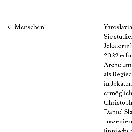
Menschen
Yaroslavia
Sie studie
Jekaterin
2022 erfo
Arche um 
als Regie
in Jekate
ermöglich
Christoph
Daniel Sl
Inszenier
finnische