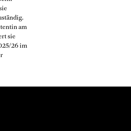
sie
uständig.
stentin am
rt sie
2025/26 im
r