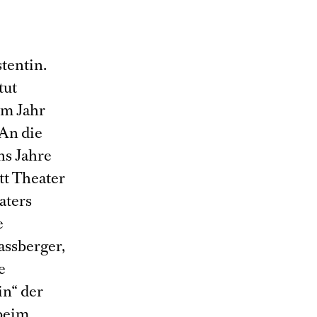
stentin.
tut
im Jahr
„An die
hs Jahre
tt Theater
aters
e
assberger,
e
in“ der
 beim