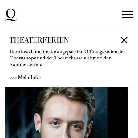
Zur Hauptnavigation springen
Zum Hauptinhalt springen
Zum Footer springen
THEATERFERIEN
BENNY MEISENBERG
Bitte beachten Sie die angepassten Öffnungszeiten des
Opernshops und der Theaterkasse während der
Sommerferien.
>>> Mehr Infos