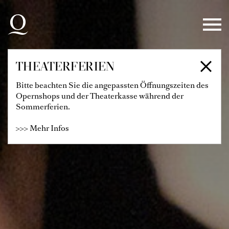
Zur Hauptnavigation springen
Zum Hauptinhalt springen
Zum Footer springen
THEATERFERIEN
Bitte beachten Sie die angepassten Öffnungszeiten des
Opernshops und der Theaterkasse während der
Sommerferien.
>>> Mehr Infos