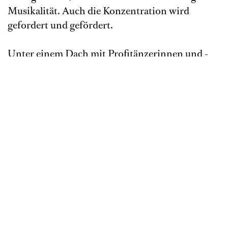
Musikalität. Auch die Konzentration wird
gefordert und gefördert.
Unter einem Dach mit Profitänzerinnen und -
tänzern aus der ganzen Welt können Kinder und
Jugendliche ab 6 Jahren in der Ballettschule der
Deutschen Oper am Rhein im Probenzentrum in
Düsseldorf Bilk die große Vielfalt des Balletts
entdecken und selbst verschiedene
Tanztechniken erlernen. Die derzeit rund 60
Schüler*innen im Alter von 6-16 Jahren werden
in vier nach Alter bzw. Ausbildungsstand
gestaffelten Gruppen unterrichtet. Der
Schwerpunkt liegt auf klassisch akademischem
Ballett und wird ergänzt um PBT (Progressing
Ballet Technique), Charaktertanz und moderne