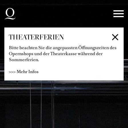
Zur Hauptnavigation springen
Zum Hauptinhalt springen
Zum Footer springen
THEATERFERIEN
Bitte beachten Sie die angepassten Öffnungszeiten des
Opernshops und der Theaterkasse während der
Sommerferien.
>>> Mehr Infos