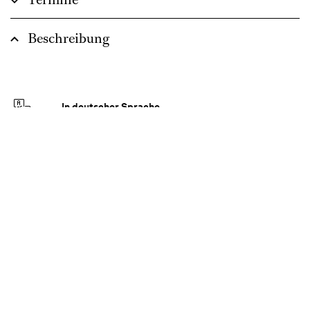
Beschreibung
In deutscher Sprache
ca. 2 Stunden
Ab 16 Jahren
Bei diesem speziellen Blick hinter die Kulissen
der Deutschen Oper am Rhein zeigen wir Ihnen
Orte, die Kernschwerpunkte des dringenden
Sanierungsbedarfes unseres Hauses sind. An den
jeweiligen Stationen erläutern wir Ihnen die
baulichen oder technischen Hintergründe und