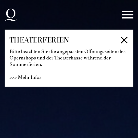
Zur Hauptnavigation springen
Zum Hauptinhalt springen
Zum Footer springen
THEATERFERIEN
Bitte beachten Sie die angepassten Öffnungszeiten des
Opernshops und der Theaterkasse während der
Sommerferien.
>>> Mehr Infos