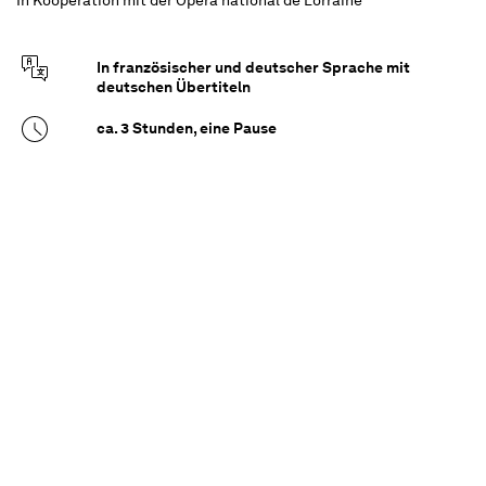
In französischer und deutscher Sprache mit
deutschen Übertiteln
ca. 3 Stunden, eine Pause
Empfohlen ab 12 Jahren
Die Welt von Sergeant Don José steht auf dem
Kopf, als er der verführerischen Carmen
begegnet: Hingerissen von ihrer Leidenschaft
verliebt er sich Hals über Kopf in die
faszinierende Frau. So schnell wie er seine
Verlobte Micaëla verlässt, vergisst er auch seine
rechtschaffende Pflicht als Soldat und zieht mit
Carmens Schmugglerbande in die Berge
Spaniens. Doch sein neu gefundenes Glück