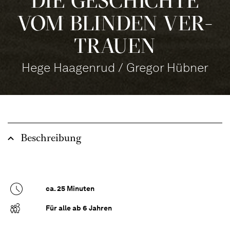
DIE GE­SCHICH­TE
VOM BLIN­DEN VER­
TRAU­EN
Hege Haagenrud / Gregor Hübner
Beschreibung
ca. 25 Minuten
Für alle ab 6 Jahren