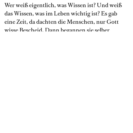
Wer weiß eigentlich, was Wissen ist? Und weiß
das Wissen, was im Leben wichtig ist? Es gab
eine Zeit, da dachten die Menschen, nur Gott
wisse Bescheid. Dann begannen sie selber
nachzudenken und Antworten auf die Fragen
rund um das Leben und das Universum finden
zu wollen, denn wer weiß, wie die Dinge sind? In
Anlehnung an die Legende „Der Rattenfänger
von Hameln“ suchen die norwegische
Choreographin Hege Haagenrud und der in
München und New York lebende Komponist
Gregor Hübner mit Tänzer*innen des Ballett am
Rhein nach heutigen Antworten zu den
philosophischen Fragen des Lebens.
Choreographie und
Komponist