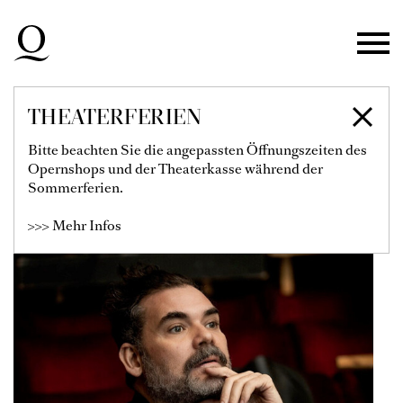
Zur Hauptnavigation springen
Zum Hauptinhalt springen
Zum Footer springen
THEATERFERIEN
DANIEL KRAMER
Bitte beachten Sie die angepassten Öffnungszeiten des
Opernshops und der Theaterkasse während der
Sommerferien.
>>> Mehr Infos