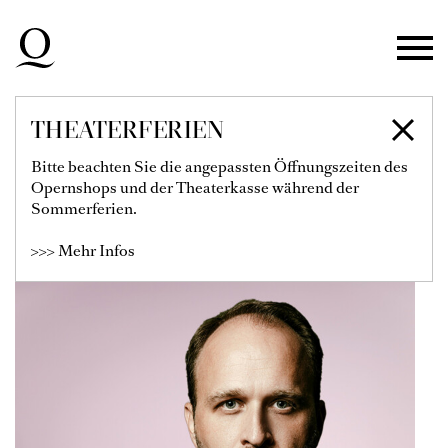
Zur Hauptnavigation springen
Zum Hauptinhalt springen
Zum Footer springen
THEATERFERIEN
RICHARD ŠVEDA
Bitte beachten Sie die angepassten Öffnungszeiten des
Opernshops und der Theaterkasse während der
Solist
Sommerferien.
>>> Mehr Infos