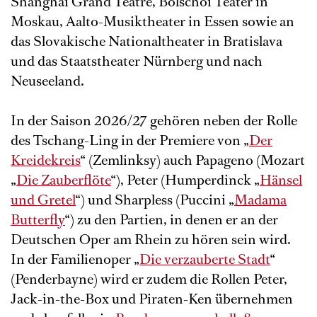
Shanghai Grand Teatre, Bolschoi Teater in
Moskau, Aalto-Musiktheater in Essen sowie an
das Slovakische Nationaltheater in Bratislava
und das Staatstheater Nürnberg und nach
Neuseeland.
In der Saison 2026/27 gehören neben der Rolle
des Tschang-Ling in der Premiere von „
Der
Kreidekreis
“ (Zemlinksy) auch Papageno (Mozart
„
Die Zauberflöte
“), Peter (Humperdinck „
Hänsel
und Gretel
“) und Sharpless (Puccini „
Madama
Butterfly
“) zu den Partien, in denen er an der
Deutschen Oper am Rhein zu hören sein wird.
In der Familienoper „
Die verzauberte Stadt
“
(Penderbayne) wird er zudem die Rollen Peter,
Jack-in-the-Box und Piraten-Ken übernehmen