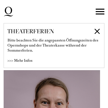
Zur Hauptnavigation springen
Zum Hauptinhalt springen
Zum Footer springen
THEATERFERIEN
ANNA MELCHER
Bitte beachten Sie die angepassten Öffnungszeiten des
Opernshops und der Theaterkasse während der
Stellvertretende Künstlerische
Sommerferien.
Leiterin & Chefdramaturgin
>>> Mehr Infos