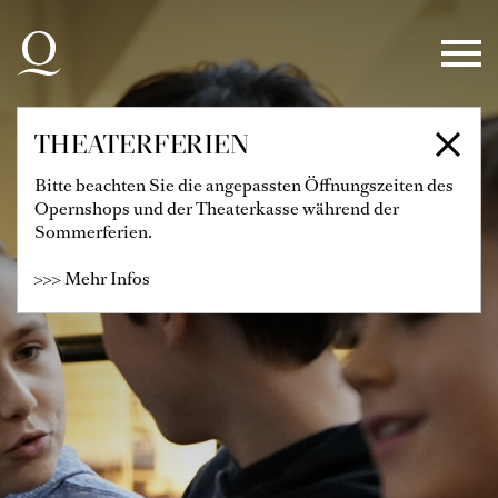
Zur Hauptnavigation springen
Zum Hauptinhalt springen
Zum Footer springen
THEATERFERIEN
Bitte beachten Sie die angepassten Öffnungszeiten des
Opernshops und der Theaterkasse während der
Sommerferien.
>>> Mehr Infos