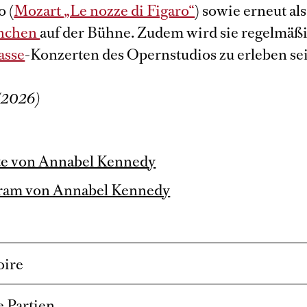
 (
Mozart „Le nozze di Figaro“
) sowie erneut als
nchen
auf der Bühne. Zudem wird sie regelmäßi
asse
-Konzerten des Opernstudios zu erleben se
/2026)
te von Annabel Kennedy
gram von Annabel Kennedy
oire
 Partien