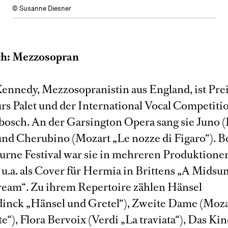
© Susanne Diesner
h: Mezzosopran
ennedy, Mezzosopranistin aus England, ist Prei
s Palet und der International Vocal Competitio
osch. An der Garsington Opera sang sie Juno
 und Cherubino (Mozart „Le nozze di Figaro“). 
rne Festival war sie in mehreren Produktione
, u.a. als Cover für Hermia in Brittens „A Mids
ream“. Zu ihrem Repertoire zählen Hänsel
nck „Hänsel und Gretel“), Zweite Dame (Moza
e“), Flora Bervoix (Verdi „La traviata“), Das Ki