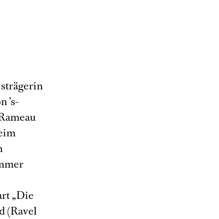
strägerin
n ’s-
 (Rameau
Beim
n
ummer
rt „Die
nd (Ravel