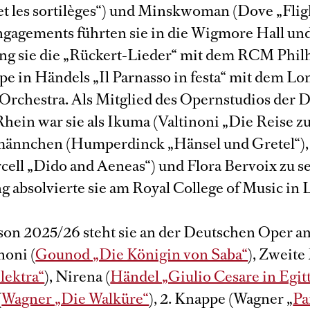
et les sortilèges“) und Minskwoman (Dove „Fligh
gagements führten sie in die Wigmore Hall un
sang sie die „Rückert-Lieder“ mit dem RCM Phi
pe in Händels „Il Parnasso in festa“ mit dem L
rchestra. Als Mitglied des Opernstudios der 
hein war sie als Ikuma (Valtinoni „Die Reise zu
männchen (Humperdinck „Hänsel und Gretel“),
cell „Dido and Aeneas“) und Flora Bervoix zu s
g absolvierte sie am Royal College of Music in
ison 2025/26 steht sie an der Deutschen Oper 
noni (
Gounod „Die Königin von Saba“
), Zweite
lektra“
), Nirena (
Händel „Giulio Cesare in Egit
(
Wagner „Die Walküre“
), 2. Knappe (Wagner „
Pa