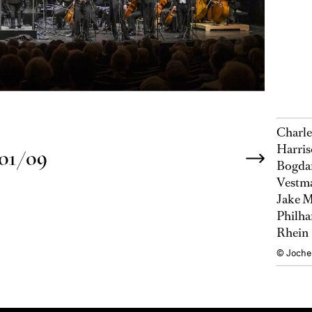
Charle
Harris
01/09
Bogdan
Vestma
Jake M
Philha
Rhein
© Joche