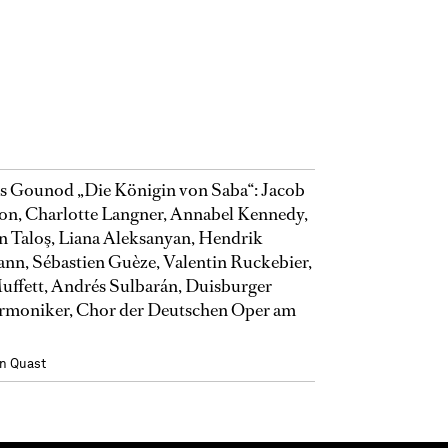
s Gounod „Die Königin von Saba“: Jacob
on, Charlotte Langner, Annabel Kennedy,
 Taloş, Liana Aleksanyan, Hendrik
nn, Sébastien Guèze, Valentin Ruckebier,
uffett, Andrés Sulbarán, Duisburger
rmoniker, Chor der Deutschen Oper am
n Quast