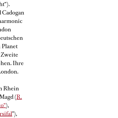
t“).
d Cadogan
lharmonic
ondon
Deutschen
 Planet
 Zweite
ehen. Ihre
 London.
am Rhein
 Magd (
R.
to“
),
rsifal
"),