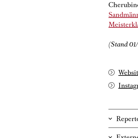
Cherubino
Sandmän
Meisterkl
(Stand 01
Websi
Insta
Repert
Externe