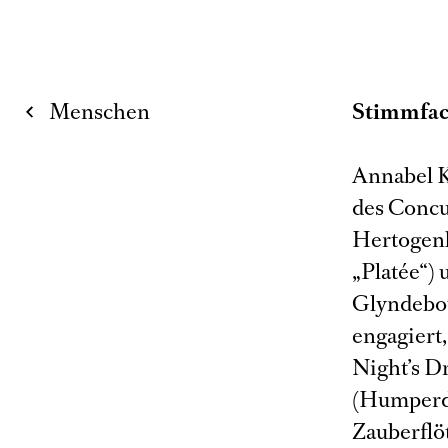
Menschen
Stimmfac
Annabel K
des Concur
Hertogenb
„Platée“)
Glyndebou
engagiert
Night’s D
(Humperdi
Zauberflöt