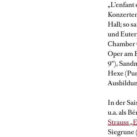
„L’enfant 
Konzerten
Hall; so 
und Euter
Chamber O
Oper am R
9“), Sand
Hexe (Pur
Ausbildun
In der Sa
u.a. als Bé
Strauss „E
Siegrune 