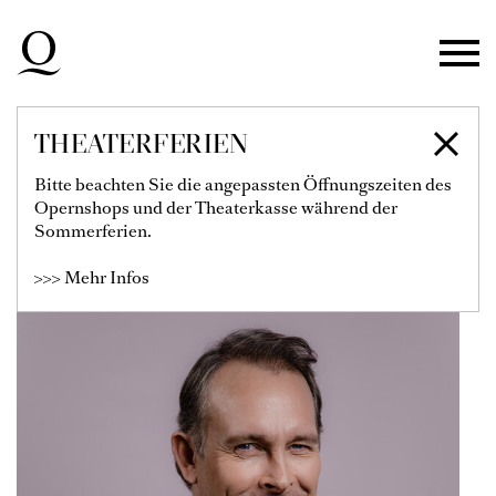
Zur Hauptnavigation springen
Zum Hauptinhalt springen
Zum Footer springen
THEATERFERIEN
THORSTEN GRÜMBEL
Bitte beachten Sie die angepassten Öffnungszeiten des
Opernshops und der Theaterkasse während der
Solist
Sommerferien.
>>> Mehr Infos