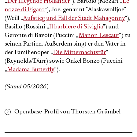
„
Der fliegende Holländer
“), Bartolo (Mozart „
Le
nozze di Figaro
“), Joe, genannt "Alaskawolfjoe"
(Weill „
Aufstieg und Fall der Stadt Mahagonny
“),
Basilio (Rossini „
Il barbiere di Siviglia
”) und
Geronte di Ravoir (Puccini „
Manon Lescaut
“) zu
seinen Partien. Außerdem singt er den Vater in
der Familienoper „
Die Mitternachtstür
“
(Reynolds/Dürr) sowie Onkel Bonzo (Puccini
„
Madama Butterfly
“).
(Stand 05/2026)
Operabase-Profil von Thorsten Grümbel