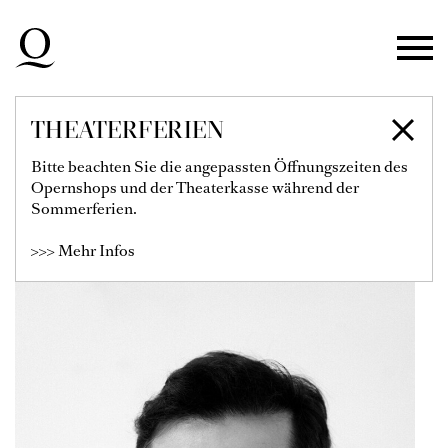
Zur Hauptnavigation springen
Zum Hauptinhalt springen
Zum Footer springen
THEATERFERIEN
GUSTAVO STRAUSS
Bitte beachten Sie die angepassten Öffnungszeiten des
Opernshops und der Theaterkasse während der
Kompostition und Arrangement
Sommerferien.
>>> Mehr Infos