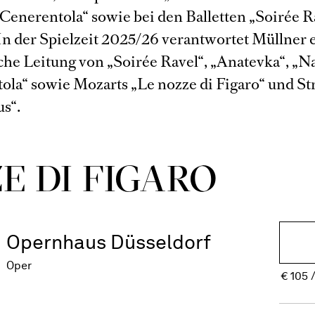
„Cenerentola“ sowie bei den Balletten „Soirée R
 In der Spielzeit 2025/26 verantwortet Müllner 
che Leitung von „Soirée Ravel“, „Anatevka“, „N
ola“ sowie Mozarts „Le nozze di Figaro“ und St
s“.
E DI FIGARO
Opernhaus Düsseldorf
Oper
€
105