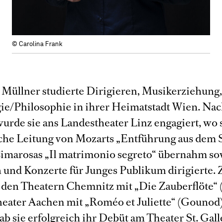
© Carolina Frank
 Müllner studierte Dirigieren, Musikerziehung
ie/Philosophie in ihrer Heimatstadt Wien. Na
rde sie ans Landestheater Linz engagiert, wo si
che Leitung von Mozarts „Entführung aus dem S
imarosas „Il matrimonio segreto“ übernahm so
 und Konzerte für Junges Publikum dirigierte.
n den Theatern Chemnitz mit „Die Zauberflöte“ 
eater Aachen mit „Roméo et Juliette“ (Gounod)
b sie erfolgreich ihr Debüt am Theater St. Gal