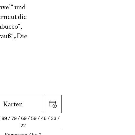
avel“ und
erneut die
abucco“,
rauß‘ „Die
Karten
89
79
69
59
46
33
22
Samstags-Abo 2