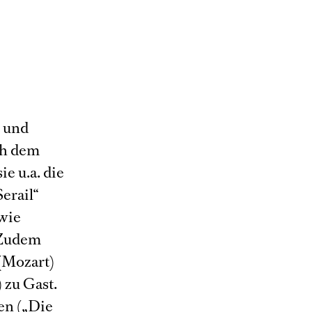
, und
ch dem
e u.a. die
erail“
wie
 Zudem
(Mozart)
 zu Gast.
len („Die