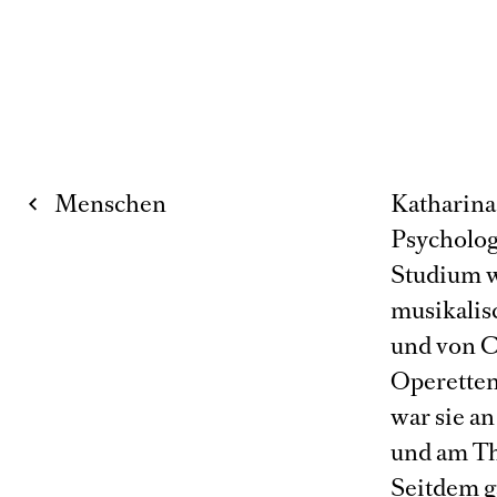
Menschen
Katharina
Psycholog
Studium wu
musikalis
und von C
Operetten
war sie a
und am Th
Seitdem ga