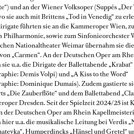
te“) und an der Wiener Volksoper (Suppés „Der 
o sie auch mit Brittens „Tod in Venedig“ zu erl
irigate führten sie an die Kammeroper Wien, z
Philharmonie, sowie zum Sinfonieorchester W
hen Nationaltheater Weimar übernahm sie di
von „Carmen“. An der Deutschen Oper am Rhe
ie u.a. die Dirigate der Ballettabende „Krabat“
aphie: Demis Volpi) und „A Kiss to the Word“
aphie: Dominique Dumais). Zudem gastierte si
ts „Die Zauberflöte“ und dem Ballettabend „Cla
roper Dresden. Seit der Spielzeit 2024/25 ist 
n der Deutschen Oper am Rhein Kapellmeister
hier u.a. die musikalische Leitung bei Verdis „
natevka“, Humperdincks „Hänsel und Gretel“ u