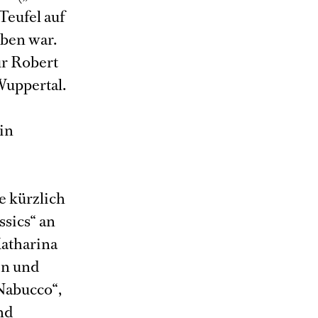
Teufel auf
eben war.
ur Robert
uppertal.
e
in
e kürzlich
ssics“ an
Katharina
in und
Nabucco“,
nd