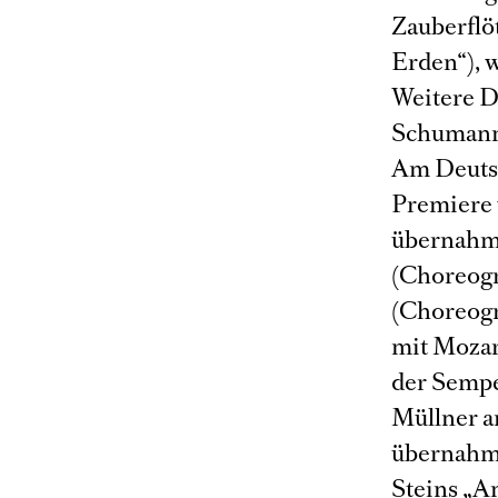
Zauberflö
Erden“), w
Weitere D
Schumann 
Am Deutsc
Premiere 
übernahm s
(Choreogr
(Choreogr
mit Mozar
der Sempe
Müllner a
übernahm 
Steins „A