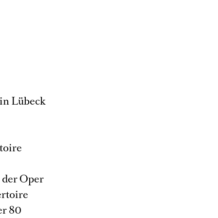
 in Lübeck
s
toire
e der Oper
ertoire
er 80