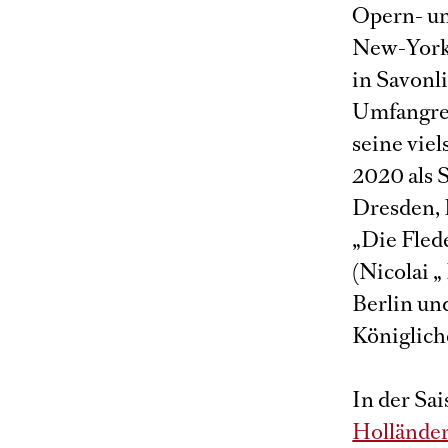
Opern- un
New-York,
in Savonl
Umfangre
seine viel
2020 als 
Dresden, L
„Die Fled
(Nicolai 
Berlin un
Königlich
In der Sa
Hollände