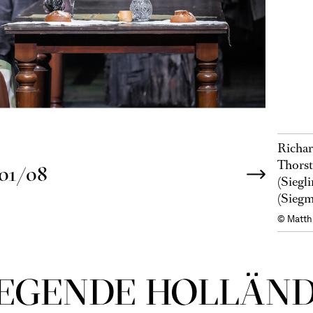
Richar
Thorst
01/08
(Siegl
(Siegm
© Matth
E­GEN­DE HOL­LÄN­