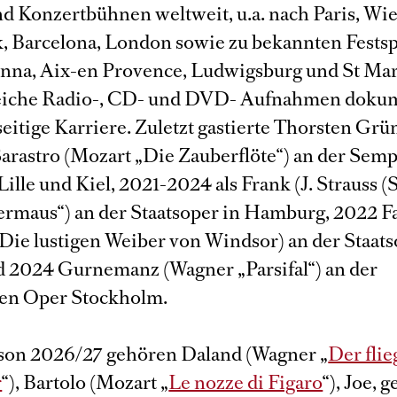
d Konzertbühnen weltweit, u.a. nach Paris, Wie
 Barcelona, London sowie zu bekannten Festspi
inna, Aix-en Provence, Ludwigsburg und St Ma
iche Radio-, CD- und DVD- Aufnahmen doku
seitige Karriere. Zuletzt gastierte Thorsten Gr
Sarastro (Mozart „Die Zauberflöte“) an der Sem
ille und Kiel, 2021-2024 als Frank (J. Strauss 
ermaus“) an der Staatsoper in Hamburg, 2022 Fa
„ Die lustigen Weiber von Windsor) an der Staat
d 2024 Gurnemanz (Wagner „Parsifal“) an der
en Oper Stockholm.
ison 2026/27 gehören Daland (Wagner „
Der fli
r
“), Bartolo (Mozart „
Le nozze di Figaro
“), Joe, 