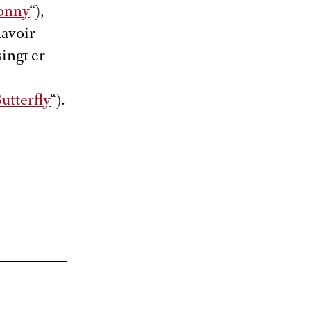
gonny
“),
Ravoir
ingt er
tterfly
“).