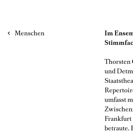
Menschen
Im Ensem
Stimmfac
Thorsten 
und Detmo
Staatsthea
Repertoir
umfasst mi
Zwischenz
Frankfurt
betraute.