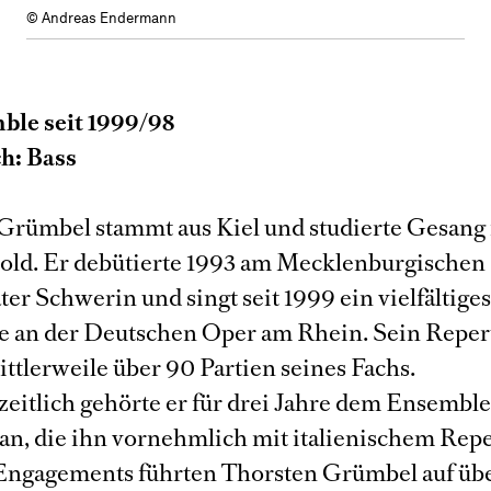
© Andreas Endermann
ble seit 1999/98
h: Bass
Grümbel stammt aus Kiel und studierte Gesang
ld. Er debütierte 1993 am Mecklenburgischen
ter Schwerin und singt seit 1999 ein vielfältige
e an der Deutschen Oper am Rhein. Sein Reper
ttlerweile über 90 Partien seines Fachs.
eitlich gehörte er für drei Jahre dem Ensembl
 an, die ihn vornehmlich mit italienischem Rep
 Engagements führten Thorsten Grümbel auf üb