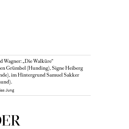
d Wagner: „Die Walküre“
en Grümbel (Hunding), Signe Heiberg
inde), im Hintergrund Samuel Sakker
und).
ias Jung
DER