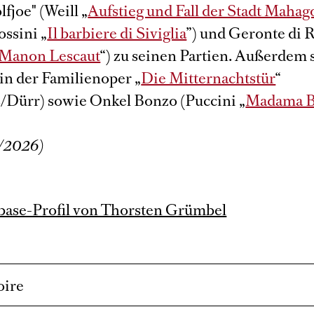
fjoe" (Weill „
Aufstieg und Fall der Stadt Maha
ossini „
Il barbiere di Siviglia
”) und Geronte di 
Manon Lescaut
“) zu seinen Partien. Außerdem s
 in der Familienoper „
Die Mitternachtstür
“
/Dürr) sowie Onkel Bonzo (Puccini „
Madama Bu
/2026)
ase-Profil von Thorsten Grümbel
oire