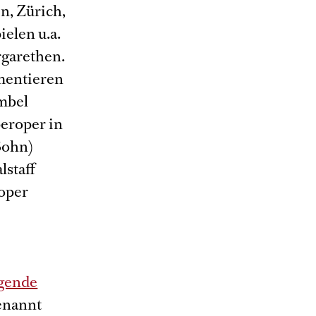
n, Zürich,
elen u.a.
rgarethen.
mentieren
ümbel
peroper in
(Sohn)
lstaff
soper
egende
genannt