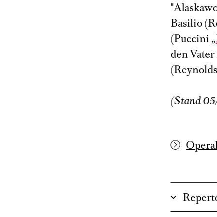
"Alaskawol
Basilio (R
(Puccini „
den Vater
(Reynolds
(Stand 05
Operab
Repert