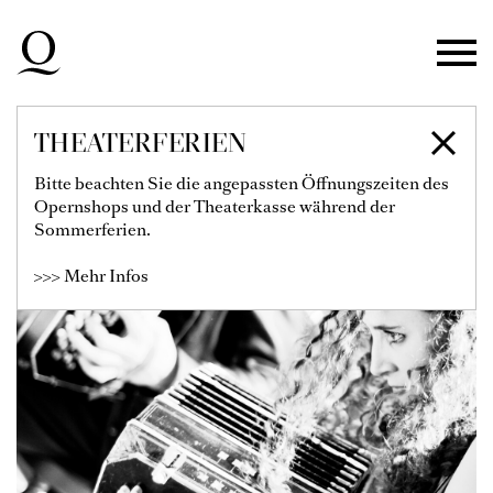
Zur Hauptnavigation springen
Zum Hauptinhalt springen
Zum Footer springen
THEATERFERIEN
CARMELA DELGADO
Bitte beachten Sie die angepassten Öffnungszeiten des
Opernshops und der Theaterkasse während der
Sommerferien.
>>> Mehr Infos