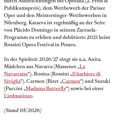
durch Auszeichnungen bei Operalia (2. Preis &
Publikumspreis), dem Wettbewerb der Pariser
Oper und den Meistersinger-Wettbewerben in
Nürnberg. Kataeva ist regelmäßig an der Seite
von Plácido Domingo in seinem Zarzuela-
Programm zu erleben und debütierte 2021 beim
Rossini Opera Festival in Pesaro.
In der Spielzeit 2026/27 singt sie u.a. Anita,
Mädchen aus Navarra (Massenet „
La
Navarraise
“), Rosina (Rossini „
Il barbiere di
Siviglia
“), Carmen (Bizet „
Carmen
“) und Suzuki
(Puccini „
Madama Butterfly
“) sowie bei einer
Liedmatinee
.
(Stand 05/2026)