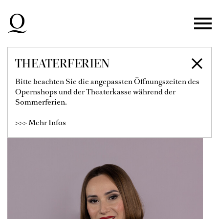
Zur Hauptnavigation springen
Zum Hauptinhalt springen
Zum Footer springen
THEATERFERIEN
MARIA KATAEVA
Bitte beachten Sie die angepassten Öffnungszeiten des
Opernshops und der Theaterkasse während der
Solistin
Sommerferien.
>>> Mehr Infos