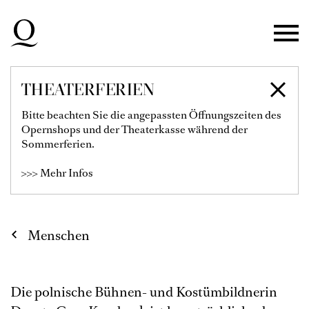
Zur Hauptnavigation springen
Zum Hauptinhalt springen
Zum Footer springen
THEATERFERIEN
DOROTA CARO
Bitte beachten Sie die angepassten Öffnungszeiten des
Opernshops und der Theaterkasse während der
KAROLCZAK
Sommerferien.
>>> Mehr Infos
Menschen
Die polnische Bühnen- und Kostümbildnerin