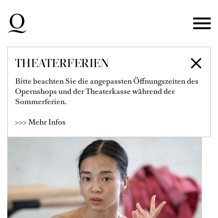
Zur Hauptnavigation springen
Zum Hauptinhalt springen
Zum Footer springen
THEATERFERIEN
NAMI ITO
Bitte beachten Sie die angepassten Öffnungszeiten des
Opernshops und der Theaterkasse während der
Tänzerin
Sommerferien.
>>> Mehr Infos