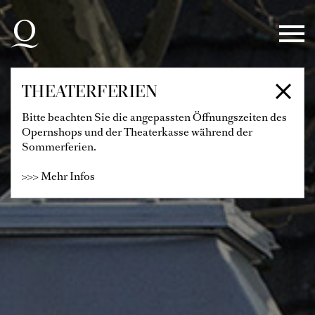
Zur Hauptnavigation springen
Zum Hauptinhalt springen
Zum Footer springen
THEATERFERIEN
Bitte beachten Sie die angepassten Öffnungszeiten des
Opernshops und der Theaterkasse während der
Sommerferien.
>>> Mehr Infos