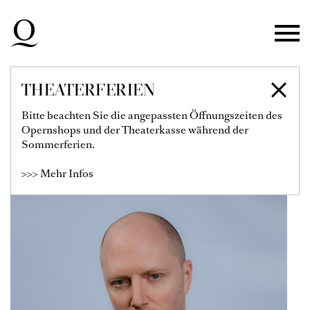
Zur Hauptnavigation springen
Zum Hauptinhalt springen
Zum Footer springen
THEATERFERIEN
CORNEL FREY
Bitte beachten Sie die angepassten Öffnungszeiten des
Opernshops und der Theaterkasse während der
Solist
Sommerferien.
>>> Mehr Infos