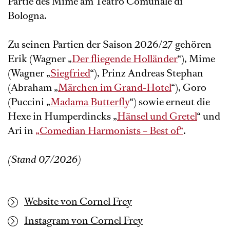
Partie des Mime am Teatro Comunale di
Bologna.
Zu seinen Partien der Saison 2026/27 gehören
Erik (Wagner „
Der fliegende Holländer
“), Mime
(Wagner „
Siegfried
“), Prinz Andreas Stephan
(Abraham „
Märchen im Grand-Hotel
“), Goro
(Puccini „
Madama Butterfly
“) sowie erneut die
Hexe in Humperdincks „
Hänsel und Gretel
“ und
Ari in
„Comedian Harmonists – Best of“
.
(Stand 07/2026)
Website von Cornel Frey
Instagram von Cornel Frey