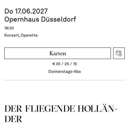
Do 17.06.2027
Opernhaus Düsseldorf
19:30
Konzert, Operette
Karten
€
35
25
15
Donnerstags-Abo
DER FLIE­GEN­DE HOL­LÄN­
DER