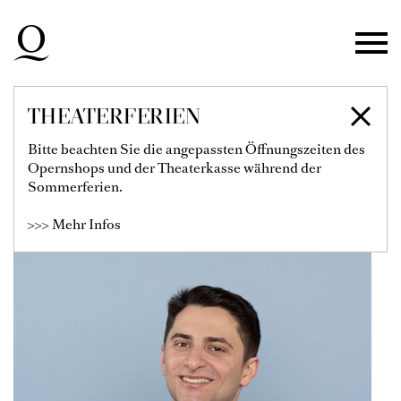
Zur Hauptnavigation springen
Zum Hauptinhalt springen
Zum Footer springen
THEATERFERIEN
RICCARDO ROMEO
Bitte beachten Sie die angepassten Öffnungszeiten des
Opernshops und der Theaterkasse während der
Sommerferien.
>>> Mehr Infos