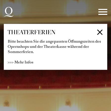
Zur Hauptnavigation springen
Zum Hauptinhalt springen
Zum Footer springen
THEATERFERIEN
Bitte beachten Sie die angepassten Öffnungszeiten des
Opernshops und der Theaterkasse während der
Sommerferien.
>>> Mehr Infos