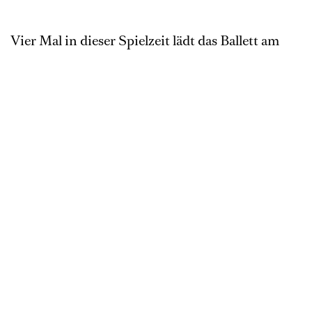
Vier Mal in dieser Spielzeit lädt das Ballett am
Rhein zum moderierten Tanzfilm- Abend ins
Filmkunstkino BAMBI ein. Lehnt euch im
Kinosessel zurück und lernt die Lieblings (Tanz
)filme, -Dokumentationen und -Filmkunstwerke
unserer Tänzerinnen und Tänzer kennen und
erfahrt im anschließenden Gespräch im Kinosaal
mehr über die Mitglieder unserer Compagnie,
die Wahl des Films und die Welt des Tanzes. Wir
freuen uns auf eure Fragen!
Moderation
Juliane Schunke