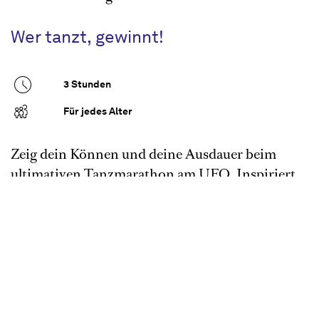
Wer tanzt, gewinnt!
3 Stunden
Für jedes Alter
Zeig dein Können und deine Ausdauer beim
ultimativen Tanzmarathon am UFO. Inspiriert
von den Tanzmarathons der 1920er Jahre tanzen
wir auf dem Quartiersplatz einen Nachmittag
lang zu Livemusik um die Wette. Wer am
längsten durchhält, gewinnt einen besonderen
Preis.
Tanzen macht glücklich. Schon in den 20er