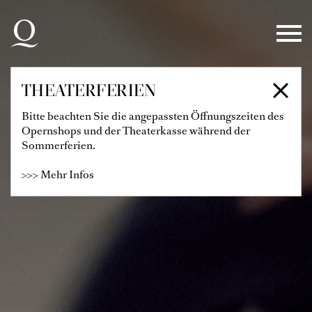
Zur Hauptnavigation springen
Zum Hauptinhalt springen
Zum Footer springen
THEATERFERIEN
Bitte beachten Sie die angepassten Öffnungszeiten des
Opernshops und der Theaterkasse während der
Sommerferien.
>>> Mehr Infos