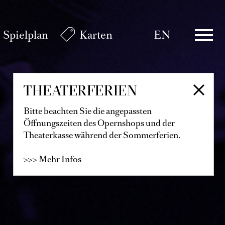
Spielplan
Karten
EN
THEATERFERIEN
Bitte beachten Sie die angepassten
Öffnungszeiten des Opernshops und der
Theaterkasse während der Sommerferien.
>>> Mehr Infos