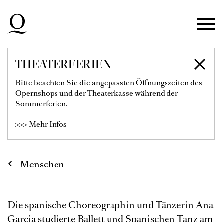
Zur Hauptnavigation springen
Zum Hauptinhalt springen
Zum Footer springen
THEATERFERIEN
ANA GARCIA
Bitte beachten Sie die angepassten Öffnungszeiten des
Opernshops und der Theaterkasse während der
Choreographin Oper
Sommerferien.
>>> Mehr Infos
Menschen
Die spanische Choreographin und Tänzerin Ana
Garcia studierte Ballett und Spanischen Tanz am