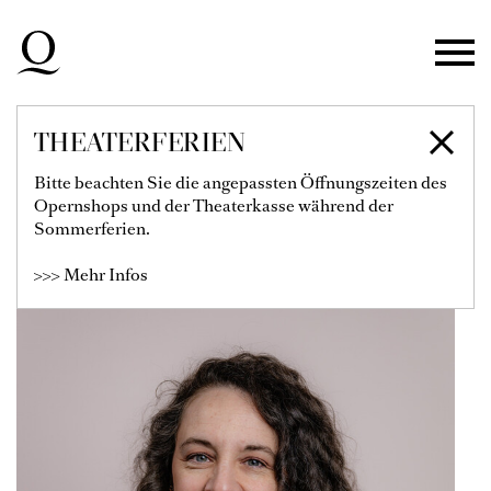
Zur Hauptnavigation springen
Zum Hauptinhalt springen
Zum Footer springen
THEATERFERIEN
CÉCILE TALLEC
Bitte beachten Sie die angepassten Öffnungszeiten des
Opernshops und der Theaterkasse während der
Repetitorin
Sommerferien.
>>> Mehr Infos