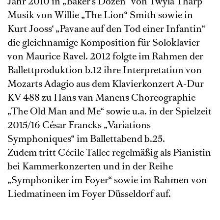
Jahr 2010 in „Baker’s Dozen“ von Twyla Tharp
Musik von Willie „The Lion“ Smith sowie in
Kurt Jooss‘ „Pavane auf den Tod einer Infantin“
die gleichnamige Komposition für Soloklavier
von Maurice Ravel. 2012 folgte im Rahmen der
Ballettproduktion b.12 ihre Interpretation von
Mozarts Adagio aus dem Klavierkonzert A-Dur
KV 488 zu Hans van Manens Choreographie
„The Old Man and Me“ sowie u.a. in der Spielzeit
2015/16 César Francks „Variations
Symphoniques“ im Ballettabend b.25.
Zudem tritt Cécile Tallec regelmäßig als Pianistin
bei Kammerkonzerten und in der Reihe
„Symphoniker im Foyer“ sowie im Rahmen von
Liedmatineen im Foyer Düsseldorf auf.