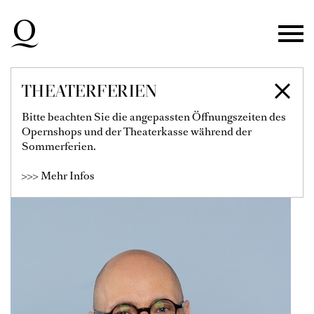
Zur Hauptnavigation springen
Zum Hauptinhalt springen
Zum Footer springen
THEATERFERIEN
FLORIAN SIMSON
Bitte beachten Sie die angepassten Öffnungszeiten des
Opernshops und der Theaterkasse während der
Solist
Sommerferien.
>>> Mehr Infos