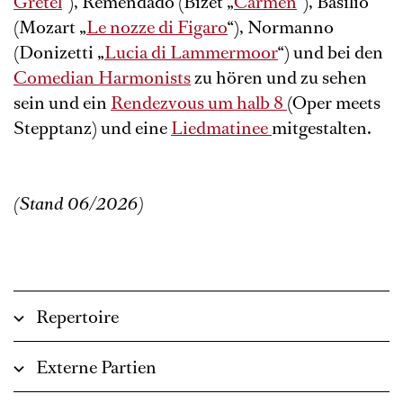
Gretel
“), Remendado (Bizet „
Carmen
“), Basilio
(Mozart „
Le nozze di Figaro
“), Normanno
(Donizetti „
Lucia di Lammermoor
“) und bei den
Comedian Harmonists
zu hören und zu sehen
sein und ein
Rendezvous um halb 8
(Oper meets
Stepptanz) und eine
Liedmatinee
mitgestalten.
(Stand 06/2026)
Repertoire
Externe Partien