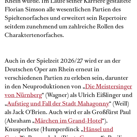
Rhein wurde. Im Laufe seiner Karriere gestaltete
Florian Simson alle wesentlichen Partien des
Spieltenorfaches und erweitert sein Repertoire
seitdem zunehmend um zahlreiche Rollen des
Charaktertenorfaches.
Auch in der Spielzeit 2026/27 wird er an der
Deutschen Oper am Rhein erneut in
verschiedenen Partien zu erleben sein, darunter
in den Neuproduktionen von „
Die Meistersinger
von Nürnberg
“ (Wagner) als Ulrich Eißlinger und
„
Aufstieg und Fall der Stadt Mahagonny
“ (Weill)
als Jack O'Brien. Auch wird er als Großfürst Paul
(Abraham „
Märchen im Grand-Hotel
“),
Knusperhexe (Humperdinck „
Hänsel und