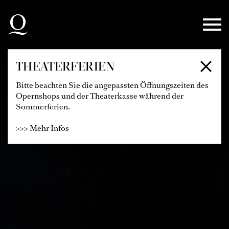
Zur Hauptnavigation springen
Zum Hauptinhalt springen
Zum Footer springen
THEATERFERIEN
Bitte beachten Sie die angepassten Öffnungszeiten des
Opernshops und der Theaterkasse während der
Sommerferien.
>>> Mehr Infos