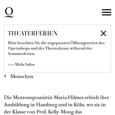
Zur Hauptnavigation springen
Zum Hauptinhalt springen
Zum Footer springen
THEATERFERIEN
MARIA HILMES
Bitte beachten Sie die angepassten Öffnungszeiten des
Opernshops und der Theaterkasse während der
Sommerferien.
>>> Mehr Infos
Menschen
Die Mezzosopranistin Maria Hilmes erhielt ihre
Ausbildung in Hamburg und in Köln, wo sie in
der Klasse von Prof. Kelly-Moog das