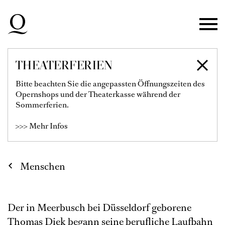
Zur Hauptnavigation springen
Zum Hauptinhalt springen
Zum Footer springen
THEATERFERIEN
THOMAS DIEK
Bitte beachten Sie die angepassten Öffnungszeiten des
Opernshops und der Theaterkasse während der
Licht
Sommerferien.
>>> Mehr Infos
Menschen
Der in Meerbusch bei Düsseldorf geborene
Thomas Diek begann seine berufliche Laufbahn