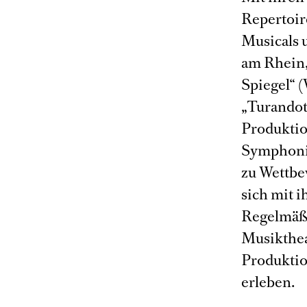
Repertoir
Musicals 
am Rhein,
Spiegel“ 
„Turandot“
Produktio
Symphonik
zu Wettbe
sich mit 
Regelmäßi
Musiktheat
Produktio
erleben.