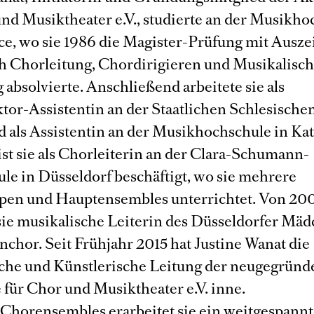
und Musiktheater e.V., studierte an der Musikh
ce, wo sie 1986 die Magister-Prüfung mit Ausz
h Chorleitung, Chordirigieren und Musikalisc
absolvierte. Anschließend arbeitete sie als
tor-Assistentin an der Staatlichen Schlesische
 als Assistentin an der Musikhochschule in Ka
ist sie als Chorleiterin an der Clara-Schumann-
le in Düsseldorf beschäftigt, wo sie mehrere
en und Hauptensembles unterrichtet. Von 200
sie musikalische Leiterin des Düsseldorfer Mä
nchor. Seit Frühjahr 2015 hat Justine Wanat die
che und Künstlerische Leitung der neugegründ
für Chor und Musiktheater e.V. inne.
 Chorensembles erarbeitet sie ein weitgespannt