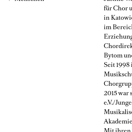
für Chor 
in Katowi
im Bereic
Erziehung 
Chordirek
Bytom und
Seit 1998 
Musikschu
Chorgrupp
2015 war 
e.V./Junge
Musikalis
Akademie 
Mit ihren