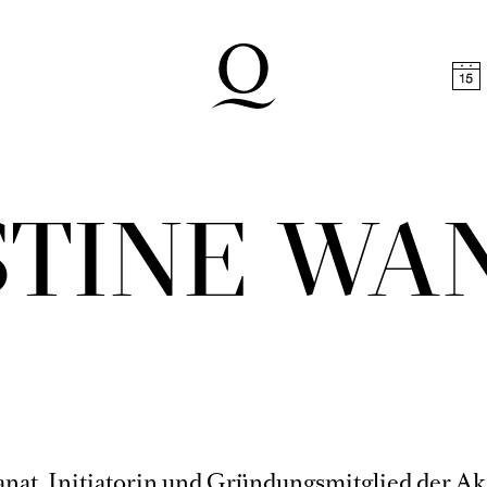
halt springen
Zum Footer springen
STINE WA
anat, Initiatorin und Gründungsmitglied der A