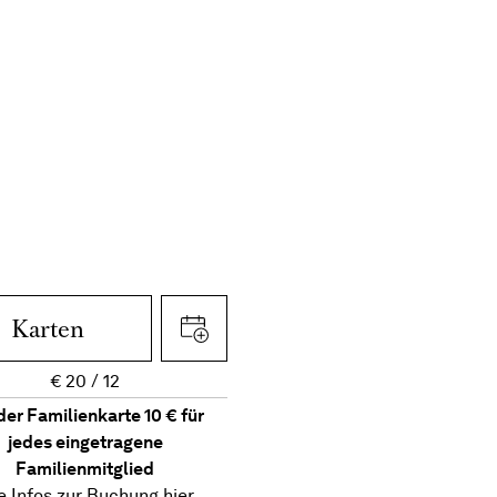
Karten
€
20
12
der Familienkarte 10 € für
jedes eingetragene
Familienmitglied
le Infos zur Buchung
hier