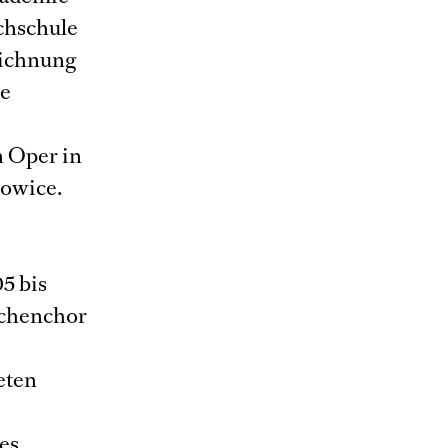
ochschule
eichnung
he
n Oper in
towice.
5 bis
dchenchor
eten
es