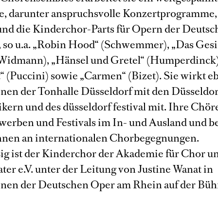
e, darunter anspruchsvolle Konzertprogramme,
und die Kinderchor-Parts für Opern der Deuts
 so u.a. „Robin Hood“ (Schwemmer), „Das Gesi
(Widmann), „Hänsel und Gretel“ (Humperdinck)
 (Puccini) sowie „Carmen“ (Bizet). Sie wirkt eb
nen der Tonhalle Düsseldorf mit den Düsseldor
ern und des düsseldorf festival mit. Ihre Chöre
werben und Festivals im In- und Ausland und be
ihnen an internationalen Chorbegegnungen.
g ist der Kinderchor der Akademie für Chor u
er e.V. unter der Leitung von Justine Wanat in
nen der Deutschen Oper am Rhein auf der Büh