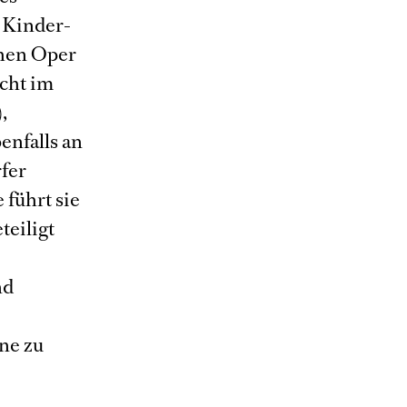
 Kinder-
chen Oper
cht im
,
enfalls an
fer
 führt sie
teiligt
nd
ne zu