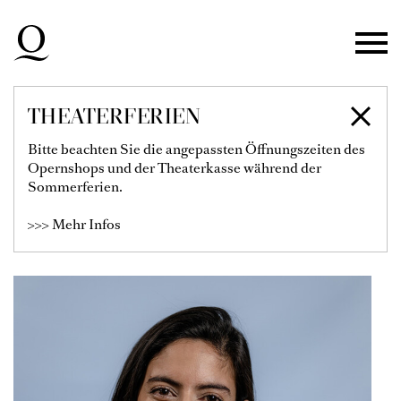
Zur Hauptnavigation springen
Zum Hauptinhalt springen
Zum Footer springen
THEATERFERIEN
SABINA LÓPEZ
Bitte beachten Sie die angepassten Öffnungszeiten des
Opernshops und der Theaterkasse während der
MIGUEZ
Sommerferien.
>>> Mehr Infos
Leitung Kinderchor am Rhein