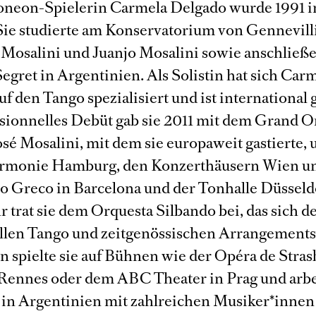
neon-Spielerin Carmela Delgado wurde 1991 in
Sie studierte am Konservatorium von Gennevilli
 Mosalini und Juanjo Mosalini sowie anschließ
egret in Argentinien. Als Solistin hat sich Car
f den Tango spezialisiert und ist international g
ssionnelles Debüt gab sie 2011 mit dem Grand O
sé Mosalini, mit dem sie europaweit gastierte, u
rmonie Hamburg, den Konzerthäusern Wien un
o Greco in Barcelona und der Tonhalle Düsseld
r trat sie dem Orquesta Silbando bei, das sich 
ellen Tango und zeitgenössischen Arrangement
in spielte sie auf Bühnen wie der Opéra de Stras
Rennes oder dem ABC Theater in Prag und arbei
in Argentinien mit zahlreichen Musiker*innen