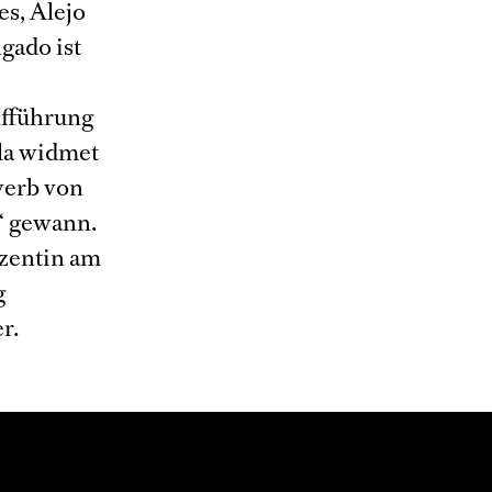
s, Alejo
gado ist
fführung
la widmet
werb von
s“ gewann.
zentin am
g
r.