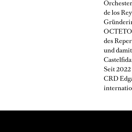
Orchester
de los Re
Gründerin
OCTETOLO
des Reper
und damit
Castelfida
Seit 2022
CRD Edgar
internati