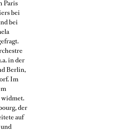
 Paris
ers bei
end bei
mela
efragt.
rchestre
.a. in der
d Berlin,
orf. Im
dem
s widmet.
bourg, der
tete auf
 und