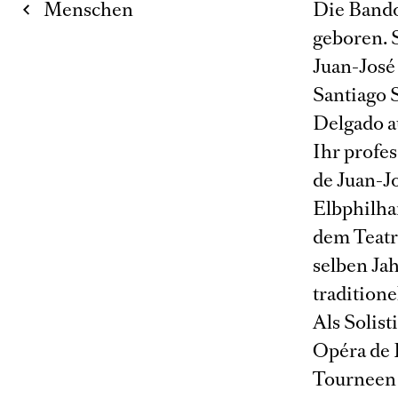
Menschen
Die Bando
geboren. 
Juan-José
Santiago S
Delgado au
Ihr profe
de Juan-Jo
Elbphilha
dem Teatr
selben Jah
tradition
Als Solist
Opéra de 
Tourneen 