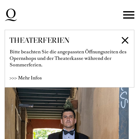
Zur Hauptnavigation springen
Zum Hauptinhalt springen
Zum Footer springen
THEATERFERIEN
MARIANO AGUSTÍN
Bitte beachten Sie die angepassten Öffnungszeiten des
Opernshops und der Theaterkasse während der
MESSAD
Sommerferien.
>>> Mehr Infos