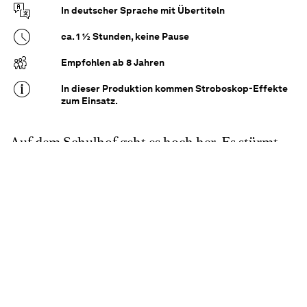
In deutscher Sprache mit Übertiteln
ca. 1 ½ Stunden, keine Pause
Empfohlen ab 8 Jahren
In dieser Produktion kommen Stroboskop-Effekte
zum Einsatz.
Auf dem Schulhof geht es hoch her. Es stürmt
ordentlich. Otto wird von Mädchen gemobbt,
angegriffen und von einem gelben Blitz
getroffen. Hannah, Natan und Aziza eilen ihrem
Freund zur Hilfe. Aber es wird immer
merkwürdiger: Ein Pfannkuchenstand taucht
aus dem Nichts auf, genauso ein Hut, und dann
gibt es da auch noch den Anhalter, der die Zeit
zum Stillstehen bringt. Was hat das alles mit der